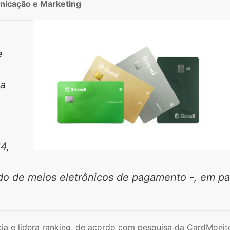
icação e Marketing
e
ma
4,
do de meios eletrônicos de pagamento -, em pa
cia e lidera ranking, de acordo com pesquisa da CardMonit