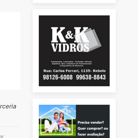
rceria
or