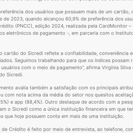
e preferência dos usuários que possuem mais de um cartão,
ce de 2023, quando alcançou 60,9% de preferência dos usu
rédito (PNCC), edição 2024, realizada pela CardMonitor –
os eletrônicos de pagamento -, em parceria com o Institu
o cartão do Sicredi reflete a confiabilidade, conveniência e
ados. Seguimos trabalhando para que os índices possam ref
 usuários com o meio de pagamento”, afirma Virgínia Silva
o Sicredi.
amento avalia também a satisfação com os principais atribu
cou com nota acima da média do setor nos quesitos aceitaç
2,5%) e app (88,4%). Outro destaque de acordo com a pesqu
am o Sicredi como a única instituição financeira em que te
os que hoje possuem conta em mais de uma instituição.
de Crédito é feito por meio de entrevista, ao telefone, co