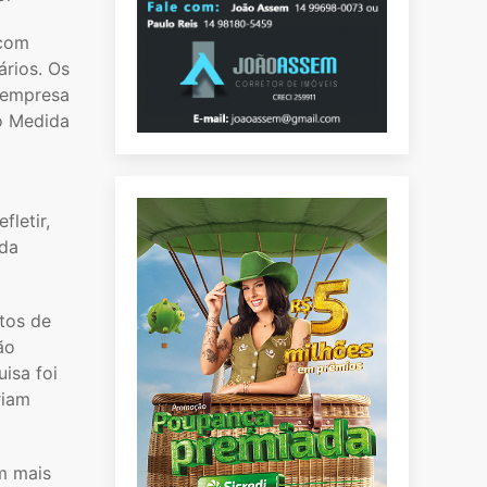
 com
ários. Os
 empresa
to Medida
letir,
 da
tos de
ão
isa foi
riam
m mais