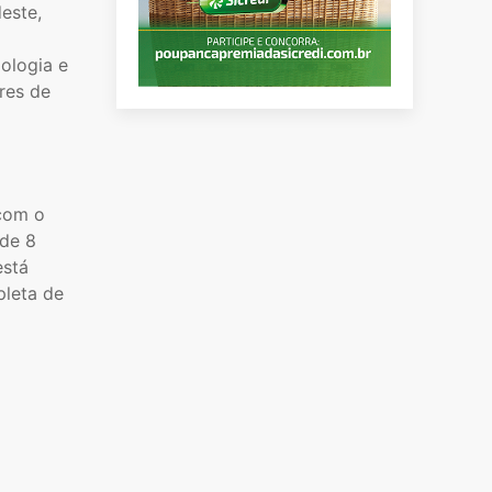
este,
ologia e
res de
 com o
 de 8
está
pleta de