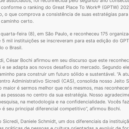
 de associados, foi reconhecida pelo segundo ano consecu
, conforme o ranking do Great Place To Work® (GPTW) 202
upo, o que comprova a consistência de suas estratégias para
o caminho certo.
quarta-feira (8), em São Paulo, e reconheceu 175 organiz
 5 mil instituições se inscreveram para esta edição do GP
o o Brasil.
di, César Bochi afirmou em seu discurso que este reconhe
ui e se adapta aos novos desafios do mercado. Segundo ele
aminho para construir um futuro sólido e sustentável. “A a
entro Administrativo Sicredi (CAS), consolida nosso Jeito S
ulho maior é sermos melhor que nós mesmos, mas reconhece
s pessoas no centro da sua estratégia. Nosso agradecim
pesquisa, na metodologia e na confidencialidade. Vocês fa
é seu principal diferencial competitivo”, afirmou Bochi.
 Sicredi, Daniele Schmidt, um dos diferenciais da instituiç
s práticas de pessoas e cultura orientadas a evoluir de fo