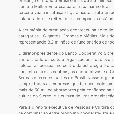
presença em todo o Brasil e mais de 9,5 milhões
como a Melhor Empresa para Trabalhar no Brasil
terceira vez a instituição figura neste seleto gr
colaboradores e reitera que a companhia está n
A cerimônia de premiação aconteceu na noite de 
categorias - Gigantes, Grandes e Médias. Mais de
representando 3,2 milhões de funcionários de tod
O diretor-presidente do Banco Cooperativo Sicre
um resultado da cultura organizacional que evol
colocar as pessoas no centro da estratégia é o c
conjunta entre as centrais, as cooperativas e o C
Ser nas diferentes partes do Brasil. Nosso org
sempre todas as empresas que também colocam a
mais de 50 mil colaboradores pela confiança na 
cultura do Sicredi e a cultura de uma organização 
Para a diretora executiva de Pessoas e Cultura do
na combinação entre propósito cooperativista e a