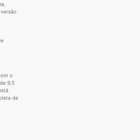
na,
 versão
de
 com o
de 9,5
está
pleta de