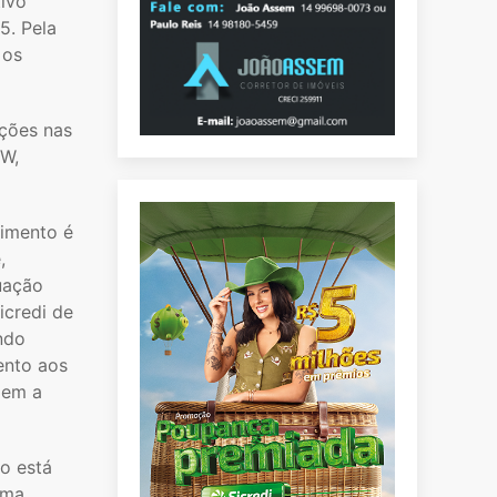
tivo
5. Pela
 os
ações nas
TW,
cimento é
,
tuação
icredi de
ndo
ento aos
zem a
ão está
rma