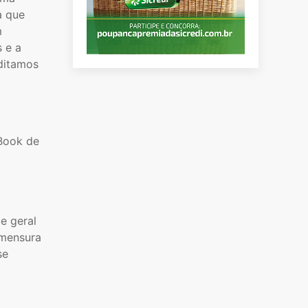
a que
m
 e a
editamos
 Book de
e geral
 mensura
se